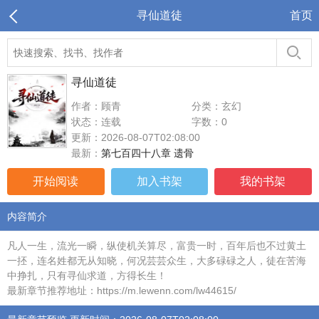
寻仙道徒
首页
寻仙道徒
作者：顾青
分类：玄幻
状态：连载
字数：0
更新：2026-08-07T02:08:00
最新：
第七百四十八章 遗骨
开始阅读
加入书架
我的书架
内容简介
凡人一生，流光一瞬，纵使机关算尽，富贵一时，百年后也不过黄土
一抷，连名姓都无从知晓，何况芸芸众生，大多碌碌之人，徒在苦海
中挣扎，只有寻仙求道，方得长生！
最新章节推荐地址：https://m.lewenn.com/lw44615/