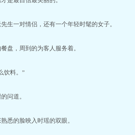
瑶才是最自信最美丽的。
老先生一对情侣，还有一个年轻时髦的女子。
的餐盘，周到的为客人服务着。
么饮料。”
甜的问道。
张熟悉的脸映入时瑶的双眼。