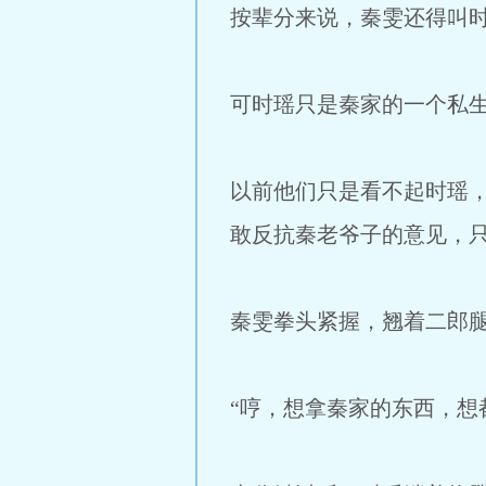
按辈分来说，秦雯还得叫
可时瑶只是秦家的一个私
以前他们只是看不起时瑶
敢反抗秦老爷子的意见，
秦雯拳头紧握，翘着二郎
“哼，想拿秦家的东西，想