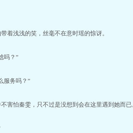
的带着浅浅的笑，丝毫不在意时瑶的惊讶。
尬吗？”
么服务吗？”
并不害怕秦雯，只不过是没想到会在这里遇到她而已
”