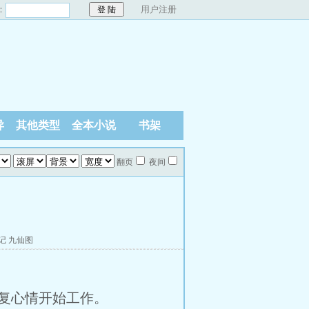
：
用户注册
异
其他类型
全本小说
书架
翻页
夜间
记
九仙图
复心情开始工作。