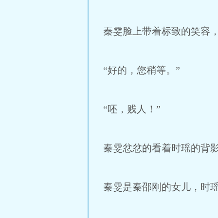
秦雯脸上带着标致的笑容
“好的，您稍等。”
“呸，贱人！”
秦雯忿忿的看着时瑶的背
秦雯是秦邵刚的女儿，时