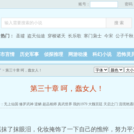
账号：
密码
热门：
圣墟
盗天仙途
穿梭诸天
长乐歌
寒门枭士
今宋
公子千秋
都市言情
历史军事
侦探推理
网游动漫
科幻小说
恐怖灵
了
> 第三十章 呵，蠢女人！
第三十章 呵，蠢女人！
读：
无上仙国
修罗武神
逆鳞
超品相师
真武世界
我的1979
大魏宫廷
天启之门
流氓艳遇
瑶抹了抹眼泪，化妆掩饰了一下自己的憔悴，努力平