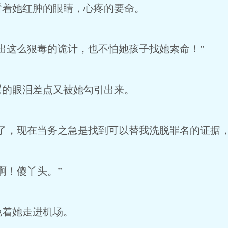
看着她红肿的眼睛，心疼的要命。
出这么狠毒的诡计，也不怕她孩子找她索命！”
瑶的眼泪差点又被她勾引出来。
了，现在当务之急是找到可以替我洗脱罪名的证据，
啊！傻丫头。”
挽着她走进机场。