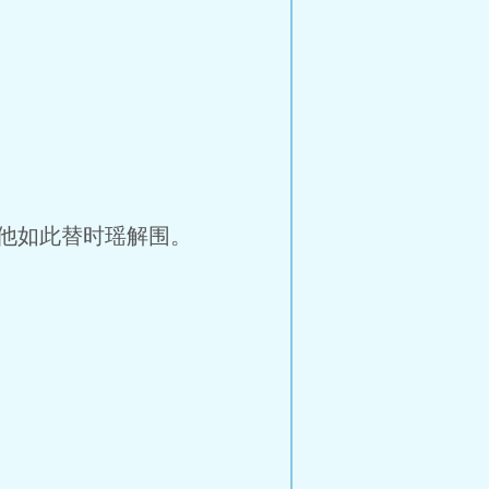
他如此替时瑶解围。