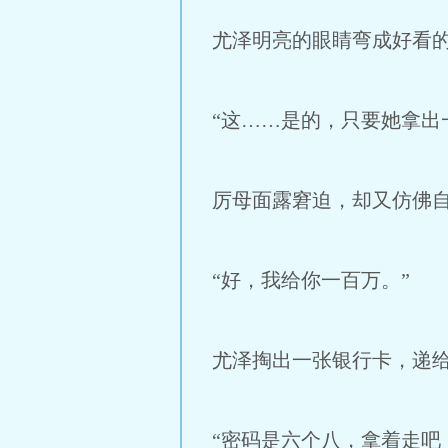
尤泽明亮的眼睛弯成好看
“这……是的，只要她拿出
厉母面露窘迫，却又仿佛
“好，我给你一百万。”
尤泽掏出一张银行卡，递
“密码是六个八，拿着走吧