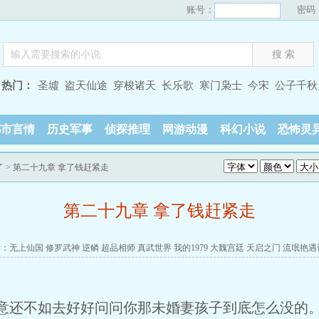
账号：
密码
热门：
圣墟
盗天仙途
穿梭诸天
长乐歌
寒门枭士
今宋
公子千秋
都市言情
历史军事
侦探推理
网游动漫
科幻小说
恐怖灵
了
> 第二十九章 拿了钱赶紧走
第二十九章 拿了钱赶紧走
读：
无上仙国
修罗武神
逆鳞
超品相师
真武世界
我的1979
大魏宫廷
天启之门
流氓艳遇
意还不如去好好问问你那未婚妻孩子到底怎么没的。