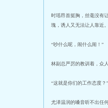
时瑶昂首挺胸，丝毫没有
瑰，诱人又无法让人靠近
“吵什么呢，闹什么闹！”
林副总严厉的教训着，众
“这就是你们的工作态度？
尤泽温润的嗓音听不出任