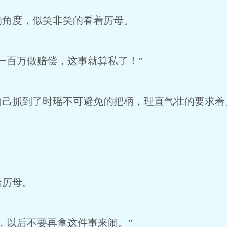
的角度，似笑非笑的看着厉母。
一百万做赔偿，这事就算私了！”
自己抓到了时瑶不可避免的把柄，理直气壮的要求着
给厉母。
，以后不要再拿这件事来闹。”