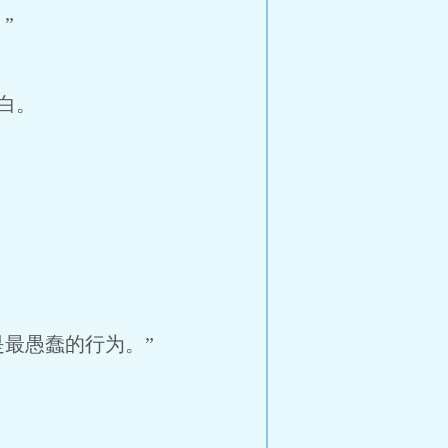
”
白。
最愚蠢的行为。”