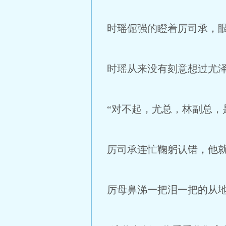
时瑶倔强的瞪着厉司承，
时瑶从来没有刻意想过尤
“对不起，尤总，林副总，
厉司承连忙鞠躬认错，他
厉母鼻涕一把泪一把的从