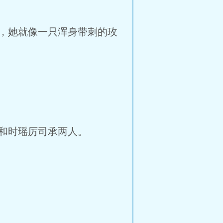
，她就像一只浑身带刺的玫
和时瑶厉司承两人。