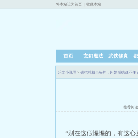
将本站设为首页
|
收藏本站
首页
玄幻魔法
武侠修真
乐文小说网
>
错把总裁当头牌，闪婚后她藏不住
推荐阅
“别在这假惺惺的，有这心