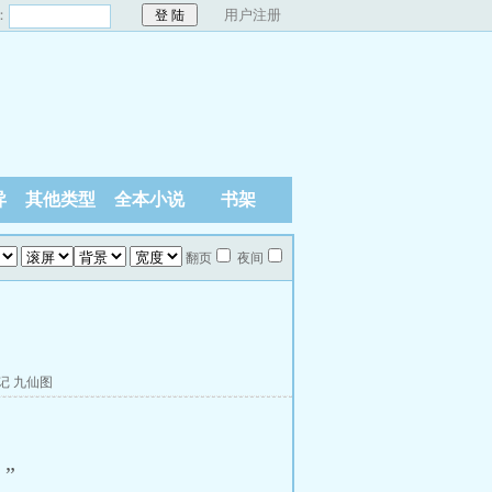
：
用户注册
异
其他类型
全本小说
书架
翻页
夜间
记
九仙图
”