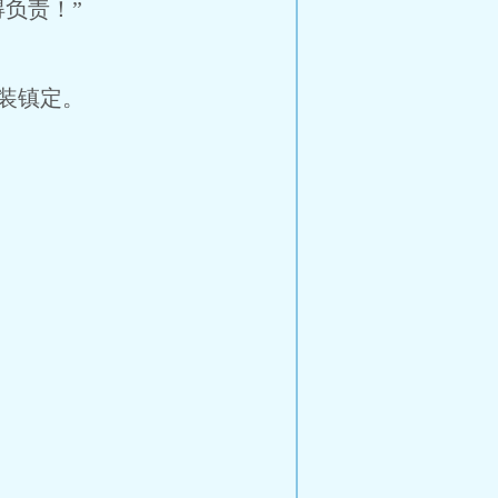
负责！”
装镇定。