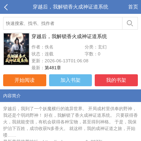
穿越后，我解锁香火成神证道系统
首页
穿越后，我解锁香火成神证道系统
作者：佚名
分类：玄幻
状态：连载
字数：0
更新：2026-06-13T01:06:08
最新：
第481章
开始阅读
加入书架
我的书架
内容简介
穿越后，我到了一个妖魔横行的诡异世界。 开局成村里供奉的野神，
我还是个弱鸡野神！ 好在，我解锁了香火成神证道系统。 只要获得香
火，我就能变强，有机会获得各种宝物，甚至得到神格。 于是，我保
护治下百姓，成功收获N多香火。 就这样，我的成神证道之旅，开始
喽……